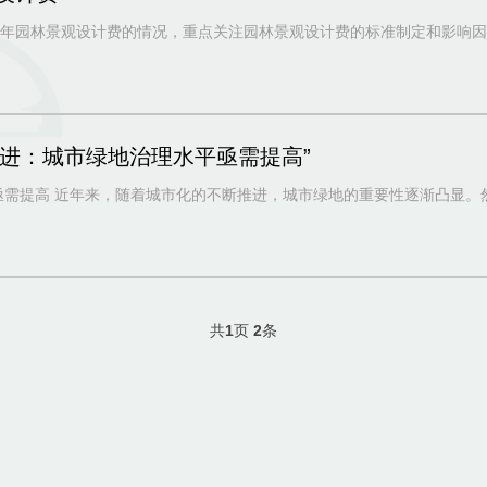
002年园林景观设计费的情况，重点关注园林景观设计费的标准制定和影
改进：城市绿地治理水平亟需提高”
亟需提高 近年来，随着城市化的不断推进，城市绿地的重要性逐渐凸显。
共
1
页
2
条