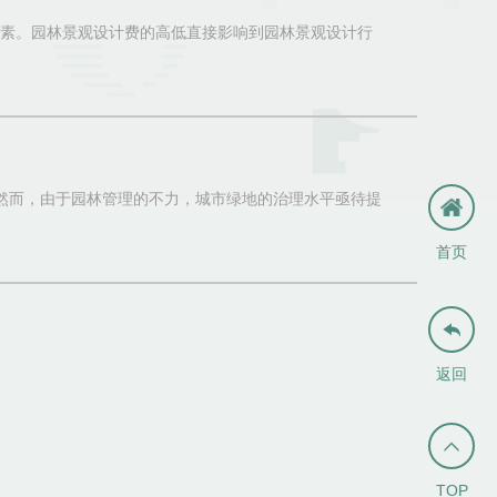
响因素。园林景观设计费的高低直接影响到园林景观设计行
然而，由于园林管理的不力，城市绿地的治理水平亟待提
首页

返回

TOP