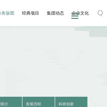
业务版图
经典项目
集团动态
企业文化
团简介
发展历程
科研创新