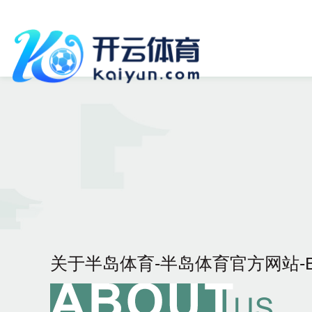
关于半岛体育-半岛体育官方网站-Band