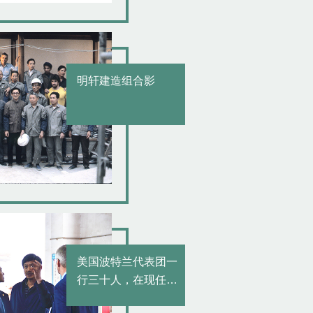
明轩建造组合影
美国波特兰代表团一
行三十人，在现任市
长爱德华-特维斯-惠勒