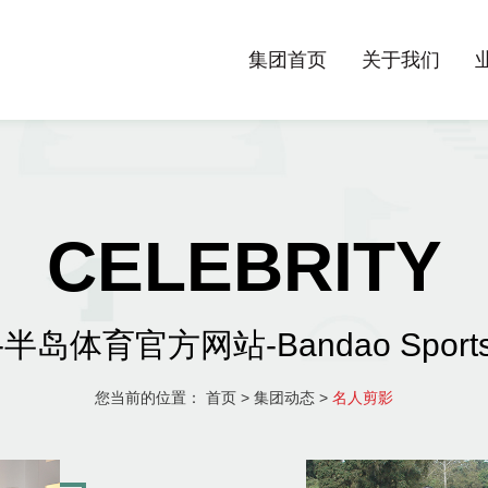
集团首页
关于我们
CELEBRITY
半岛体育官方网站-Bandao Spor
您当前的位置：
首页
>
集团动态
>
名人剪影