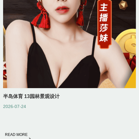
业操守！
半岛体育 13园林景观设计
2
2026-07-24
READ MORE