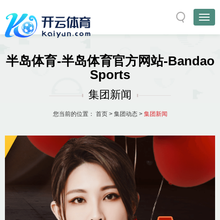
半岛体育-半岛体育官方网站-Bandao
Sports
集团新闻
您当前的位置：
首页
>
集团动态
>
集团新闻