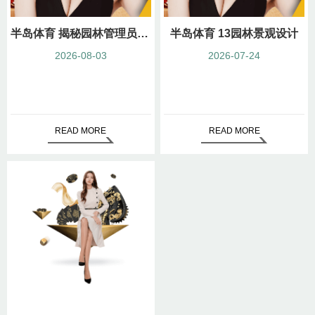
半岛体育 揭秘园林管理员面试问题，考察综合素质与职业操守！
半岛体育 13园林景观设计
2026-08-03
2026-07-24
READ MORE
READ MORE