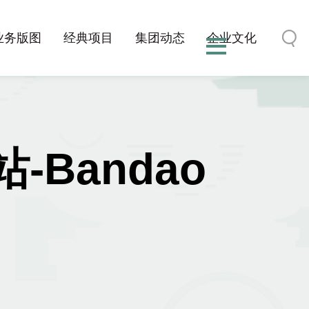
业务版图
经典项目
集团动态
企业文化
Bandao