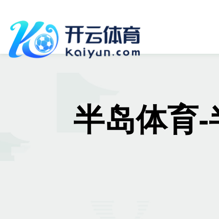
半岛体育-