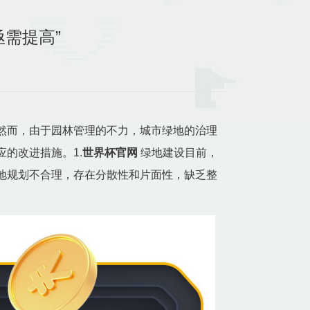
需提高”
然而，由于园林管理的不力，城市绿地的治理
的改进措施。1.
世界杯官网
绿地建设目前，
地规划不合理，存在分散性和片面性，缺乏整