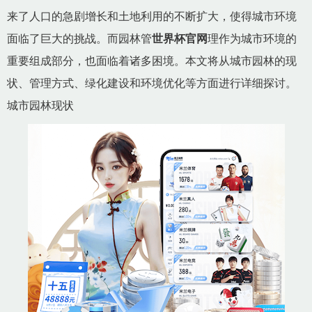
来了人口的急剧增长和土地利用的不断扩大，使得城市环境
面临了巨大的挑战。而园林管
世界杯官网
理作为城市环境的
重要组成部分，也面临着诸多困境。本文将从城市园林的现
状、管理方式、绿化建设和环境优化等方面进行详细探讨。
城市园林现状