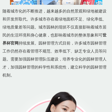
随着城市化的不断推进，越来越多的自然景观和绿地被建设
和开发所取代。许多城市存在着绿地面积不足、绿化率低、
绿地质量差等问题。城市园林的现状不仅直接影响着城市居
民的生活环境和身心健康，也影响着城市的整体形象和可
世
界杯官网
持续发展。园林管理方式目前，许多城市园林管理
工作仍然存在着管理不规范、效率低下、缺乏专业人员等问
题。需要加强园林管理队伍建设，培养专业化的园林管理人
才，加强园林管理的科学性和系统性，建立科学的园林管理
机制。