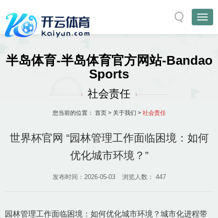
半岛体育-半岛体育官方网站-Bandao
Sports
社会责任
您当前的位置：
首页
>
关于我们
>
社会责任
世界杯官网 “园林管理工作面临困境：如何
优化城市环境？”
发布时间：2026-05-03
浏览人数：
447
园林管理工作面临困境：如何优化城市环境？城市化进程带