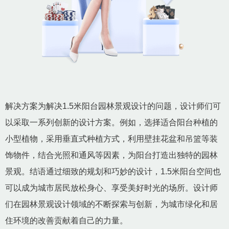
解决方案为解决1.5米阳台园林景观设计的问题，设计师们可
以采取一系列创新的设计方案。例如，选择适合阳台种植的
小型植物，采用垂直式种植方式，利用壁挂花盆和吊篮等装
饰物件，结合光照和通风等因素，为阳台打造出独特的园林
景观。结语通过细致的规划和巧妙的设计，1.5米阳台空间也
可以成为城市居民放松身心、享受美好时光的场所。设计师
们在园林景观设计领域的不断探索与创新，为城市绿化和居
住环境的改善贡献着自己的力量。