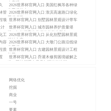
人章吗
久
2026世界杯官网入口 美国红枫等各种绿
化工程苗木
林管
2026世界杯官网入口 淮滨高速路口绿化
工程项目
程项
世界杯官网入口 别墅园林景观设计带车
位
设计
世界杯官网入口 城市园林养护质量堪
忧：如何提高公共绿地的整体形象？
化工
2026世界杯官网入口 从化别墅园林景观
设计方案
内容
2026世界杯官网入口 大墩门公路沿线绿
化工程
程质
世界杯官网入口 古建园林景观设计工程
施工
置
世界杯官网入口 乔灌木修剪困境破解之
道：园林管理人员需加强技能培训！
网络优化
挖掘
商业
一号
要素