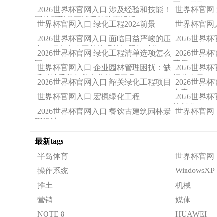
工程项目
2026世界杯官网入口 涉及经验和技能！
世界杯官网
园林管理员面试问题动态解析！
世界杯官网入口 绿化工程2024前景
世界杯官网
程
2026世界杯官网入口 面临日益严峻的压
2026世界
力：研究市政园林管理的问题与对策
程
2026世界杯官网 绿化工程清单选项怎么
2026世界
写
费用
世界杯官网入口 企业园林管理困扰：缺
2026世界
乏科技手段与数字化管理工具
报价公示
2026世界杯官网入口 韶关绿化工程项目
2026世界
内容
世界杯官网入口 宏楓绿化工程
2026世界
格部分
2026世界杯官网入口 餐饮古建筑园林景
世界杯官网
观设计
最新tags
半岛体育
世界杯官网
WindowsXP
操作系统
推土
机械
营销
媒体
NOTE 8
HUAWEI