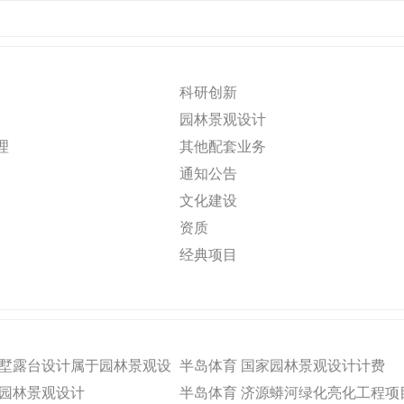
科研创新
园林景观设计
理
其他配套业务
通知公告
文化建设
资质
经典项目
别墅露台设计属于园林景观设
半岛体育 国家园林景观设计计费
3园林景观设计
半岛体育 济源蟒河绿化亮化工程项