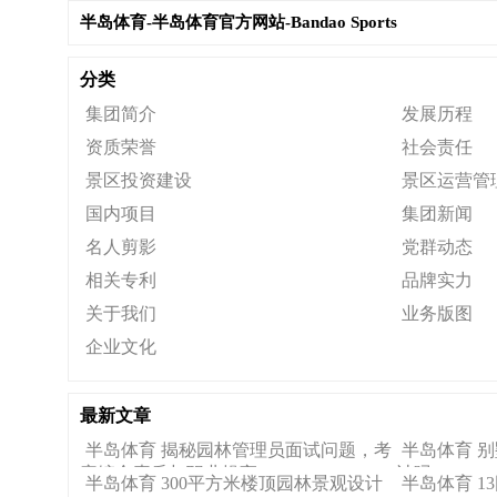
半岛体育-半岛体育官方网站-Bandao Sports
分类
集团简介
发展历程
资质荣誉
社会责任
景区投资建设
景区运营管
国内项目
集团新闻
名人剪影
党群动态
相关专利
品牌实力
关于我们
业务版图
企业文化
最新文章
半岛体育 揭秘园林管理员面试问题，考
半岛体育 
察综合素质与职业操守！
计吗
半岛体育 300平方米楼顶园林景观设计
半岛体育 1