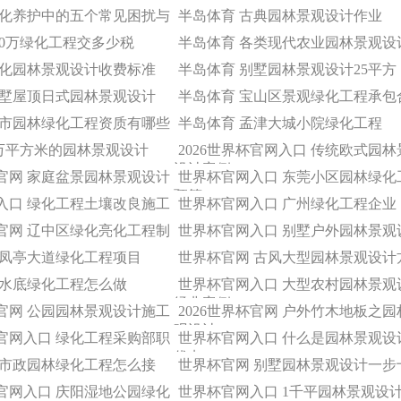
绿化养护中的五个常见困扰与
半岛体育 古典园林景观设计作业
00万绿化工程交多少税
半岛体育 各类现代农业园林景观设
从化园林景观设计收费标准
半岛体育 别墅园林景观设计25平方
别墅屋顶日式园林景观设计
半岛体育 宝山区景观绿化工程承包
城市园林绿化工程资质有哪些
半岛体育 孟津大城小院绿化工程
3万平方米的园林景观设计
2026世界杯官网入口 传统欧式园林
设计案例
杯官网 家庭盆景园林景观设计
世界杯官网入口 东莞小区园林绿化
预算
入口 绿化工程土壤改良施工
世界杯官网入口 广州绿化工程企业
杯官网 辽中区绿化亮化工程制
世界杯官网入口 别墅户外园林景观
 凤亭大道绿化工程项目
世界杯官网 古风大型园林景观设计
 水底绿化工程怎么做
世界杯官网入口 大型农村园林景观
经典案例
杯官网 公园园林景观设计施工
2026世界杯官网 户外竹木地板之园
观设计
杯官网入口 绿化工程采购部职
世界杯官网入口 什么是园林景观设
优点
 市政园林绿化工程怎么接
世界杯官网 别墅园林景观设计一步
杯官网入口 庆阳湿地公园绿化
世界杯官网入口 1千平园林景观设